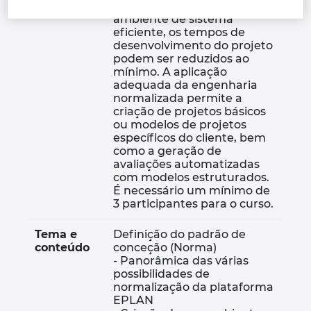
normalizado, definindo um
ambiente de sistema
Finland
eficiente, os tempos de
desenvolvimento do projeto
podem ser reduzidos ao
France
mínimo. A aplicação
adequada da engenharia
normalizada permite a
Germany
criação de projetos básicos
ou modelos de projetos
específicos do cliente, bem
Greece
como a geração de
avaliações automatizadas
Hungary
com modelos estruturados.
É necessário um mínimo de
3 participantes para o curso.
India
Tema e
Definição do padrão de
Indonesia
conteúdo
conceção (Norma)
- Panorâmica das várias
possibilidades de
Ireland
normalização da plataforma
EPLAN