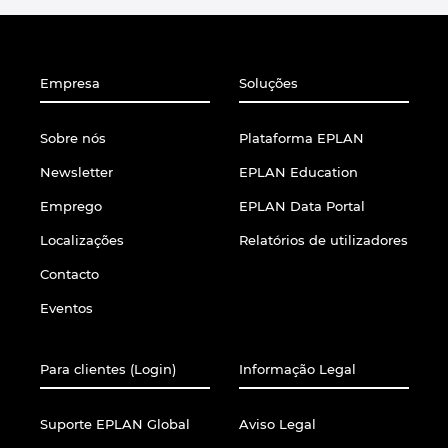
United Arab Emirates
Empresa
Soluções
United Kingdom
Sobre nós
Plataforma EPLAN
United States
Newsletter
EPLAN Education
Emprego
EPLAN Data Portal
Localizações
Relatórios de utilizadores
Contacto
Eventos
Para clientes (Login)
Informação Legal
Suporte EPLAN Global
Aviso Legal