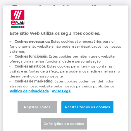
Automação de Edifícios
Engenharia Normalizada
Automatização de edifícios
Integração PDM / PLM
Localizações
Bulgaria
Configuração
Casos de Utilizadores
EPLAN Data Portal
Contacto
Canada
Grupo-
Pessoal técnico do
alvo
departamento elétrico que
Este sítio Web utiliza os seguintes cookies:
pretende melhorar a
EPLAN Education para Salas de Aula
Trust Center
Chile
Cookies necessários:
Estes cookies são necessários para o
produtividade através do
funcionamento website e não podem ser desativados nos nossos
poder da Engenharia
sistemas
Normalizada EPLAN, bem
EPLAN Education para Estudantes
China
Cookies funcionais:
Estes cookies permitem que o website
como otimizar e
ofereça uma melhor funcionalidade e personalização
automatizar os relatórios
Cookies analíticos:
Estes cookies permitem-nos contar as
EPLAN Collaboration Apps
China Taiwan
com o método mais
visitas e as fontes de tráfego, para podermos medir e melhorar o
adequado.
desempenho do nosso website
Cookies de marketing:
Estes cookies podem ser definidos
Colombia
através do nosso website pelos nossos parceiros publicitários
Benefícios
Este curso tem como
Política de privacidade
Aviso Legal
e
objetivo transmitir os
Croatia
Objetivos
conhecimentos necessários
para a utilização eficiente
Rejeitar Todos
Aceitar todos os cookies
da gestão normalizada de
Czech Republic
engenharia oferecida pelo
EPLAN. Quando o processo
Definições de cookies
de engenharia é
Denmark