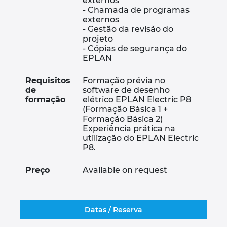
externos
- Chamada de programas
Slovenia
externos
- Gestão da revisão do
projeto
South Africa
- Cópias de segurança do
EPLAN
South Korea
Requisitos
Formação prévia no
de
software de desenho
Spain
formação
elétrico EPLAN Electric P8
(Formação Básica 1 +
Sweden
Formação Básica 2)
Experiência prática na
utilização do EPLAN Electric
Switzerland
P8.
Thailand
Preço
Available on request
Turkey
Datas / Reserva
Ukraine