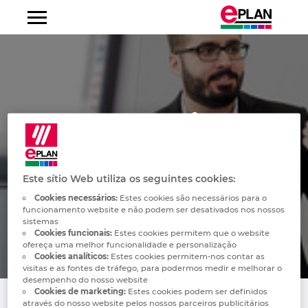
Construção de máquinas e instalações
Cadeia de Valor
Sistemas energéticos descentralizados
Tecnologia de Automação
Plataforma EPLAN
Engenharia de Fluidos
Perguntas frequentes
Serviços Online
EPLAN Certified Engineer
Empresa
Sobre nós
Descobrir a EPLAN
Albania
Construção de Armários
Operador de rede
Engenharia Elétrica
EPLAN Electric P8
Consultoria
Cursos de Formação EPLAN Electric P8
Conselho de Administração da EPLAN
Carreira
Junte-se a nós
Argentina
EPLAN Fluid
Fabricantes de Componentes
Engenharia de Fluidos
EPLAN Pro Panel
Portefólio de Consultoria EPLAN
Cursos de Formação EPLAN Pro Panel
Inovações
Australia
Indústria Automóvel
Cablagens
EPLAN Smart Production
Formação
Seminar overview EPLAN Preplanning
Novidades
Austria
Visao geral
Este sítio Web utiliza os seguintes cookies:
Alimentação e Bebidas
Engenharia de Processos
EPLAN Preplanning
Seminar overview EPLAN Harness proD
Soluções para Clientes EPLAN
Imprensa
Belgium
Cookies necessários:
Estes cookies são necessários para o
funcionamento website e não podem ser desativados nos nossos
sistemas
Indústria de Processos
Engenharia Elétrica, Instrumentação e Controlo
EPLAN Engineering Configuration
EPLAN Global Support
Newsletter
Bosnien-Herzegovina
Cookies funcionais:
Estes cookies permitem que o website
(EI&C)
ofereça uma melhor funcionalidade e personalização
Cookies analíticos:
Estes cookies permitem-nos contar as
Energia
EPLAN Cable proD
Transferências
Eventos
Brazil
visitas e as fontes de tráfego, para podermos medir e melhorar o
Serviço e Manutenção
desempenho do nosso website
Cookies de marketing:
Estes cookies podem ser definidos
Marítimo
EPLAN Harness proD
EPLAN Experience
Friedhelm Loh Group
Brunei
através do nosso website pelos nossos parceiros publicitários