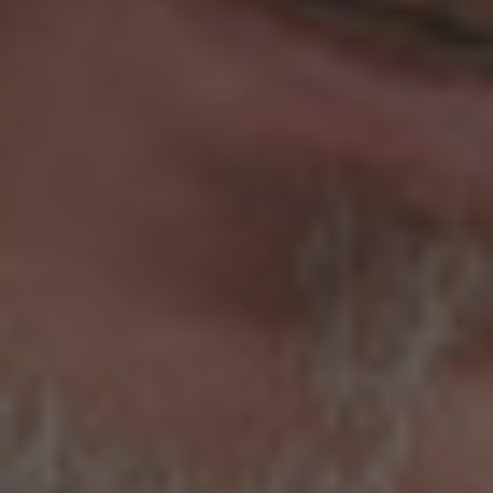
Slovakia
Slovenia
South Africa
South Korea
Spain
Sweden
Switzerland
Thailand
Turkey