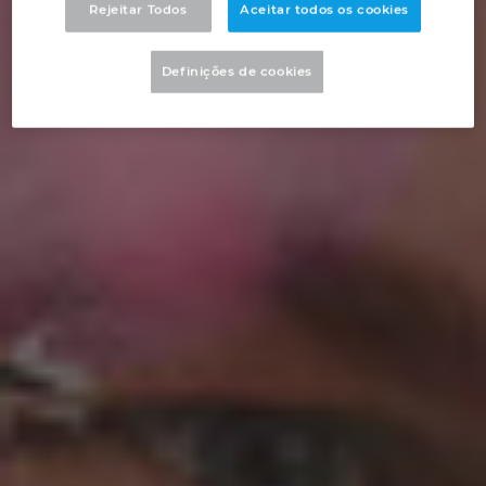
Rejeitar Todos
Aceitar todos os cookies
Denmark
Definições de cookies
Finland
France
Germany
Greece
Hungary
India
Indonesia
Ireland