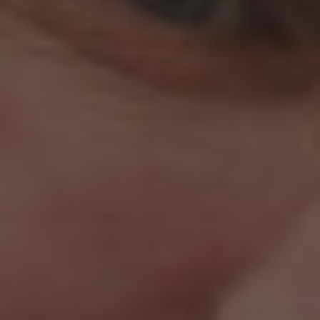
Israel
Italy
Japan
Lithuania
Luxembourg
Malaysia
Mexico
Netherlands
New Zealand