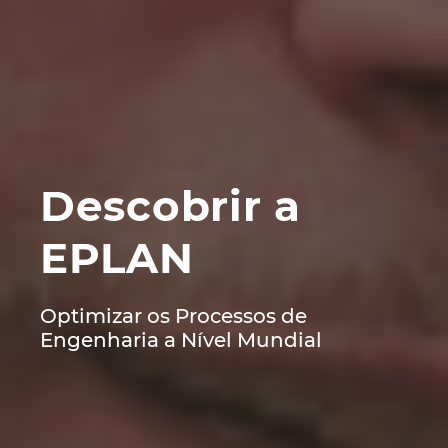
Norway
Peru
Philippines
Descobrir a
Poland
EPLAN
Portugal
Romania
Optimizar os Processos de
Engenharia a Nível Mundial
Serbia
Singapore