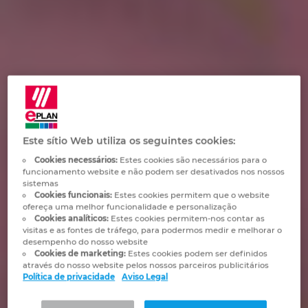
Automação de Edifícios
Brunei
Automatização de edifícios
Integração PDM / PLM
Localizações
Configuração
Bulgaria
Casos de Utilizadores
EPLAN Data Portal
Contacto
Canada
EPLAN Education para Salas de Aula
Trust Center
Chile
EPLAN Education para Estudantes
Este sítio Web utiliza os seguintes cookies:
China
Cookies necessários:
Estes cookies são necessários para o
EPLAN Collaboration Apps
funcionamento website e não podem ser desativados nos nossos
China Taiwan
sistemas
Cookies funcionais:
Estes cookies permitem que o website
ofereça uma melhor funcionalidade e personalização
Colombia
Cookies analíticos:
Estes cookies permitem-nos contar as
visitas e as fontes de tráfego, para podermos medir e melhorar o
desempenho do nosso website
Croatia
Cookies de marketing:
Estes cookies podem ser definidos
através do nosso website pelos nossos parceiros publicitários
Política de privacidade
Aviso Legal
Czech Republic