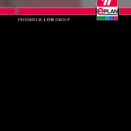
Descubra a EPLAN
Optimizar os Processos de
Engenharia a Nível Mundial
A EPLAN oferece soluções e serviços de
software nas áreas da engenharia
elétrica, automação e mecatrónica.
Contamos com 1.460 colaboradores para
otimizar os processos de engenharia em
empresas de todo o mundo. O nosso
objetivo comum: fornecer aos nossos