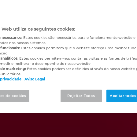
o Web utiliza os seguintes cookies:
 necessários:
Estes cookies são necessários para o funcionamento website 
vados nos nossos sistemas
funcionais:
Estes cookies permitem que o website ofereça uma melhor func
ação
analíticos:
Estes cookies permitem-nos contar as visitas e as fontes de tráfe
medir e melhorar o desempenho do nosso website
 de marketing:
Estes cookies podem ser definidos através do nosso website 
ublicitários
e privacidade
Aviso Legal
es de cookies
Rejeitar Todos
Aceitar todos