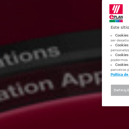
Este síti
Cookies
ser desati
Cookies 
personaliz
Cookies 
podermos 
Cookies
parceiros p
Política d
Definiçõ