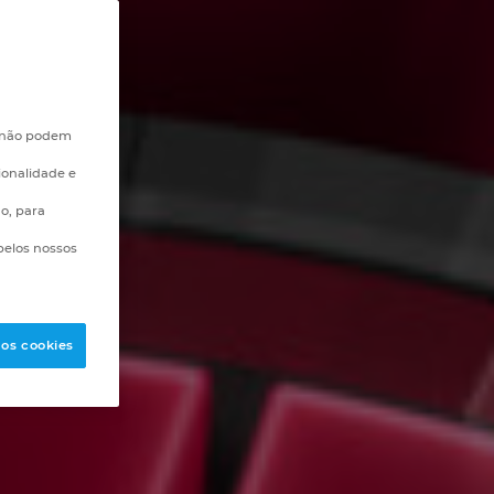
e não podem
ionalidade e
go, para
pelos nossos
 os cookies