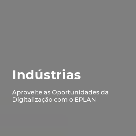
Indústrias
Aproveite as Oportunidades da
Digitalização com o EPLAN