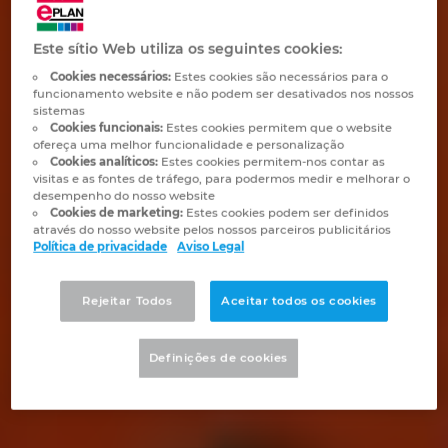
Israel
Este sítio Web utiliza os seguintes cookies:
Cookies necessários:
Estes cookies são necessários para o
Italy
funcionamento website e não podem ser desativados nos nossos
sistemas
Cookies funcionais:
Estes cookies permitem que o website
Japan
ofereça uma melhor funcionalidade e personalização
Cookies analíticos:
Estes cookies permitem-nos contar as
visitas e as fontes de tráfego, para podermos medir e melhorar o
Lithuania
desempenho do nosso website
Cookies de marketing:
Estes cookies podem ser definidos
através do nosso website pelos nossos parceiros publicitários
Luxembourg
Política de privacidade
Aviso Legal
Malaysia
Rejeitar Todos
Aceitar todos os cookies
Mexico
Definições de cookies
Netherlands
New Zealand