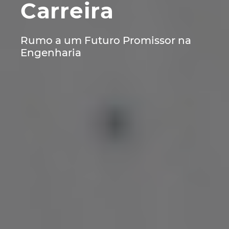
Carreira
Rumo a um Futuro Promissor na
Engenharia