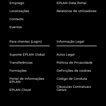
Emprego
EPLAN Data Portal
Finland
Localizações
Relatórios de utilizadores
Contacto
France
Eventos
Germany
Para clientes (Login)
Informação Legal
Greece
Suporte EPLAN Global
Aviso Legal
Hungary
Transferências
Política de Privacidade
Formações
Definições de cookies
India
Portal de Informações
Código de Conduta
EPLAN
Indonesia
Cláusulas Contratuais
EPLAN Cloud
Gerais
Ireland