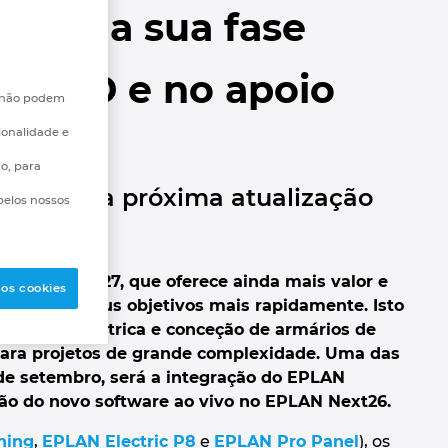
icia a sua fase
ão 3D e no apoio
e não podem
ionalidade e
go, para
ve da sua próxima atualização
pelos nossos
rma EPLAN 2027
, que oferece ainda mais valor e
 os cookies
ngirem os seus objetivos mais rapidamente. Isto
ngenharia elétrica e conceção de armários de
para projetos de grande complexidade. Uma das
 de setembro, será a integração do EPLAN
ão do novo software ao vivo no EPLAN Next26.
ning
,
EPLAN Electric P8
e
EPLAN Pro Panel
), os