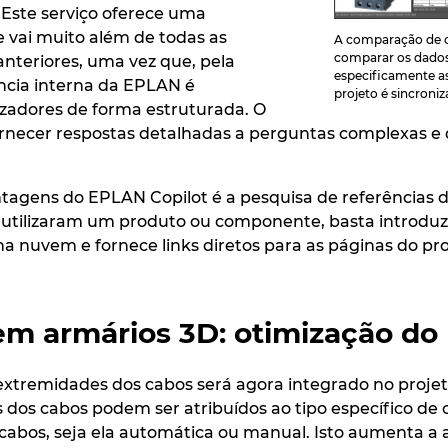
. Este serviço oferece uma
e vai muito além de todas as
A comparação de c
comparar os dados 
nteriores, uma vez que, pela
especificamente a
ência interna da EPLAN é
projeto é sincroni
lizadores de forma estruturada. O
necer respostas detalhadas a perguntas complexas e or
tagens do EPLAN Copilot é a pesquisa de referências
 utilizaram um produto ou componente, basta introduzi
na nuvem e fornece links diretos para as páginas do pr
m armários 3D: otimização do
xtremidades dos cabos será agora integrado no projeto
s dos cabos podem ser atribuídos ao tipo específico d
abos, seja ela automática ou manual. Isto aumenta a 