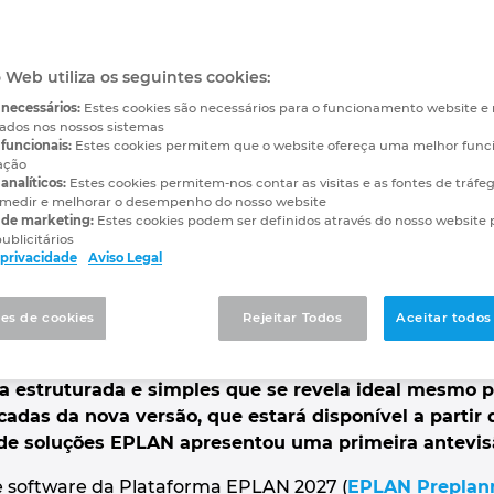
ataforma EPLAN 2027 in
o Web utiliza os seguintes cookies:
ostando na automatizaç
 necessários:
Estes cookies são necessários para o funcionamento website 
vados nos nossos sistemas
funcionais:
Estes cookies permitem que o website ofereça uma melhor func
ação
analíticos:
Estes cookies permitem-nos contar as visitas e as fontes de tráfe
medir e melhorar o desempenho do nosso website
lou no EPLAN Next26 os pontos-cha
 de marketing:
Estes cookies podem ser definidos através do nosso website 
ublicitários
e privacidade
Aviso Legal
odem experimentar a
versão beta da próxima Platafo
es de cookies
Rejeitar Todos
Aceitar todos
nalidades para ajudar os engenheiros elétricos a ati
 das três etapas do processo: planeamento prévio, e
a estruturada e simples que se revela ideal mesmo 
adas da nova versão, que estará disponível a partir
 de soluções EPLAN apresentou uma primeira antevis
e software da Plataforma EPLAN 2027 (
EPLAN Preplan