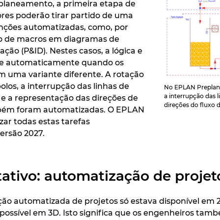
-planeamento, a primeira etapa de
dores poderão tirar partido de uma
nções automatizadas, como, por
ão de macros em diagramas de
ão (P&ID). Nestes casos, a lógica e
se automaticamente quando os
m uma variante diferente. A rotação
olos, a interrupção das linhas de
No EPLAN Preplann
a interrupção das
e a representação das direções de
direções do fluxo 
mbém foram automatizadas. O EPLAN
zar todas estas tarefas
ersão 2027.
itativo: automatização de proje
ão automatizada de projetos só estava disponível em 
possível em 3D. Isto significa que os engenheiros ta