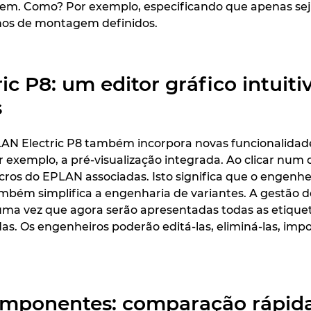
em. Como? Por exemplo, especificando que apenas se
lhos de montagem definidos.
c P8: um editor gráfico intuiti
s
LAN Electric P8 também incorpora novas funcionalidade
 exemplo, a pré-visualização integrada. Ao clicar num
os do EPLAN associadas. Isto significa que o engenheiro
também simplifica a engenharia de variantes. A gestã
ma vez que agora serão apresentadas todas as etiquetas 
das. Os engenheiros poderão editá-las, eliminá-las, imp
mponentes: comparação rápida