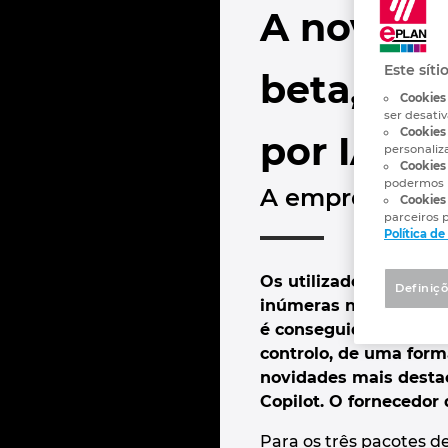
A nova Pl
Este síti
beta, ap
Cookies
ser desati
Cookies 
por IA
personaliz
Cookies 
podermos 
A empresa reve
Cookies
parceiros p
Política d
Os utilizadores já p
Definiçõ
inúmeras novas funcio
é conseguido ao longo
controlo, de uma form
novidades mais destac
Copilot. O fornecedor
Para os três pacotes d