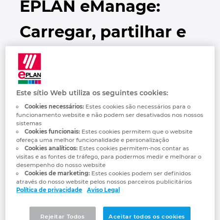
EPLAN eManage:
Automação de Edifícios
Brunei
Automatização de edifícios
Integração PDM / PLM
Localizações
Carregar, partilhar e
Configuração
Bulgaria
Casos de Utilizadores
EPLAN Data Portal
Contacto
gerir de forma fácil os
Canada
EPLAN Education para Salas de Aula
Trust Center
projetos na nuvem
Chile
EPLAN Education para Estudantes
Este sítio Web utiliza os seguintes cookies:
Os serviços em nuvem encontram
China
Cookies necessários:
Estes cookies são necessários para o
a Plataforma EPLAN
funcionamento website e não podem ser desativados nos nossos
EPLAN Collaboration Apps
sistemas
China Taiwan
Cookies funcionais:
Estes cookies permitem que o website
ofereça uma melhor funcionalidade e personalização
A transformação digital da engenharia
Cookies analíticos:
Estes cookies permitem-nos contar as
Colombia
visitas e as fontes de tráfego, para podermos medir e melhorar o
continua a progredir. Como parte dos seus
desempenho do nosso website
serviços na nuvem, a EPLAN apresenta um
Cookies de marketing:
Estes cookies podem ser definidos
Croatia
através do nosso website pelos nossos parceiros publicitários
novo serviço para colaboração entre
Política de privacidade
Aviso Legal
projetos - EPLAN eManage - que permite
Czech Republic
aos utilizadores carregar projetos da
Rejeitar Todos
Aceitar todos os cookies
Plataforma EPLAN no ambiente em