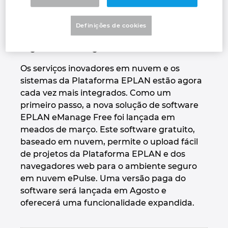
Denmark
nuvem, partilhá-los e trabalhar neles. A
versão gratuita foi lançada em meados de
Definições de cookies
março e uma versão expandida e paga
Finland
seguir-se-á em agosto de 2021
France
Os serviços inovadores em nuvem e os
sistemas da Plataforma EPLAN estão agora
Germany
cada vez mais integrados. Como um
primeiro passo, a nova solução de software
Greece
EPLAN eManage Free foi lançada em
meados de março. Este software gratuito,
Hungary
baseado em nuvem, permite o upload fácil
de projetos da Plataforma EPLAN e dos
navegadores web para o ambiente seguro
India
em nuvem ePulse. Uma versão paga do
software será lançada em Agosto e
Indonesia
oferecerá uma funcionalidade expandida.
Ireland