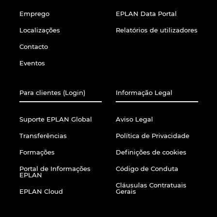
Denmark
Emprego
EPLAN Data Portal
Localizações
Relatórios de utilizadores
Finland
Contacto
France
Eventos
Germany
Para clientes (Login)
Informação Legal
Greece
Suporte EPLAN Global
Aviso Legal
Hungary
Transferências
Política de Privacidade
Formações
Definições de cookies
India
Portal de Informações
Código de Conduta
EPLAN
Indonesia
Cláusulas Contratuais
EPLAN Cloud
Gerais
Ireland