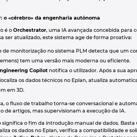
r: o «cérebro» da engenharia autónoma
ão é o
Orchestrator
, uma IA avançada concebida para c
ser atualizado, este sistema age de forma proativa:
de monitorização no sistema PLM detecta que um co
iemens) tem uma versão mais moderna ou eficiente.
ngineering Copilot
notifica o utilizador. Após a sua ap
localiza os dados técnicos no Eplan, atualiza automati
em em 3D.
ia, o fluxo de trabalho torna-se conversacional e auto
o de artigos, mas supervisionam a execução da IA.
so significa o fim da introdução manual de dados. Bast
aliza os dados no Eplan, verifica a compatibilidade e so