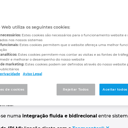
gência artificial na engenharia industrial não é apen
te
automatizar até 60% das tarefas repetitivas de des
ritmos de
aprendizagem profunda (Deep Learning)
e à
o Web utiliza os seguintes cookies:
ermite passar de um desenho manual para uma geração
 necessários:
Estes cookies são necessários para o funcionamento website 
e hospeda milhões de componentes validados de fabric
vados nos nossos sistemas
funcionais:
Estes cookies permitem que o website ofereça uma melhor func
ação
analíticos:
Estes cookies permitem-nos contar as visitas e as fontes de tráfe
ricos precisos
de forma autónoma.
medir e melhorar o desempenho do nosso website
 de marketing:
Estes cookies podem ser definidos através do nosso website 
ntes ótimos
de acordo com os requisitos técnicos do pr
ublicitários
e privacidade
Aviso Legal
mano
na criação do gémeo digital, garantindo a coerência 
es de cookies
Rejeitar Todos
Aceitar todos
e liderança em software CAE avançado, a Eplan evolu
dessa evolução é a nossa colaboração estratégica com
linas.
ou-se numa
integração fluida e bidirecional
entre sistema