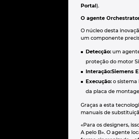
Portal
).
O agente Orchestrato
O núcleo desta inovaç
um componente precisa 
Detecção:
um agente 
proteção do motor S
Interação:
Siemens E
Execução:
o sistema 
da placa de montag
Graças a esta tecnolog
manuais de substituiçã
«Para os designers, is
A pelo B». O agente loc