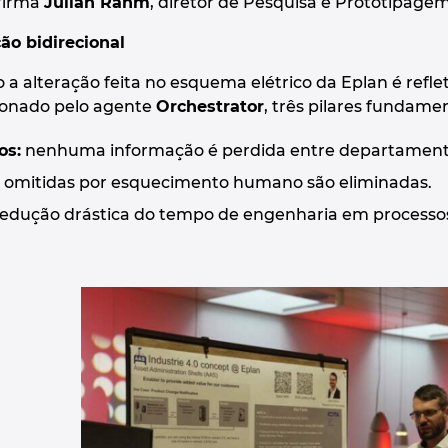
afirma
Julian Rahm
, diretor de Pesquisa e Prototipage
ão bidirecional
o a alteração feita no esquema elétrico da Eplan é re
sionado pelo agente
Orchestrator
, três pilares fundame
os:
nenhuma informação é perdida entre departament
 omitidas por esquecimento humano são eliminadas.
edução drástica do tempo de engenharia em processos 