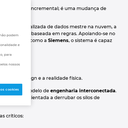
as uma melhoria incremental; é uma mudança de
ign
.
 gestão centralizada de dados mestre na nuvem, a
 de projetos baseada em regras. Apoiando-se no
e não podem
antes líderes como a
Siemens
, o sistema é capaz
ionalidade e
go, para
pelos nossos
ojeto.
entre o design e a realidade física.
 os cookies
iu para um modelo de
engenharia interconectada
.
 a
Siemens
, orientada a derrubar os silos de
s críticos: