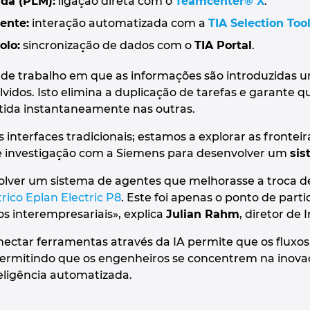
ida (PLM):
ligação direta com o
Teamcenter® X
.
ente:
interação automatizada com a
TIA Selection Too
olo:
sincronização de dados com o
TIA Portal
.
 de trabalho em que as informações são introduzidas 
lvidos. Isto elimina a duplicação de tarefas e garante 
fletida instantaneamente nas outras.
s interfaces tradicionais; estamos a explorar as frontei
e investigação com a Siemens para desenvolver um
sis
olver um sistema de agentes que melhorasse a troca de
rico Eplan Electric P8
. Este foi apenas o ponto de par
 interempresariais», explica
Julian Rahm
, diretor de
ectar ferramentas através da IA permite que os fluxos
ermitindo que os engenheiros se concentrem na inova
eligência automatizada.