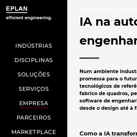
EPLAN – efficient engineeri
IA na aut
engenhar
INDÚSTRIAS
DISCIPLINAS
Num ambiente industria
SOLUÇÕES
promessa para o futur
tecnológicos de refer
SERVIÇOS
fabrico de quadros, p
software de engenhar
EMPRESA
desde o design até à f
PARCEIROS
MARKETPLACE
Como a IA transfo