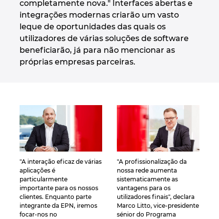
Slovakia
completamente nova." Interfaces abertas e
integrações modernas criarão um vasto
leque de oportunidades das quais os
Slovenia
utilizadores de várias soluções de software
beneficiarão, já para não mencionar as
South Africa
próprias empresas parceiras.
South Korea
Spain
Sweden
Switzerland
"A interação eficaz de várias
"A profissionalização da
aplicações é
nossa rede aumenta
Thailand
particularmente
sistematicamente as
importante para os nossos
vantagens para os
clientes. Enquanto parte
utilizadores finais", declara
Turkey
integrante da EPN, iremos
Marco Litto, vice-presidente
focar-nos no
sénior do Programa