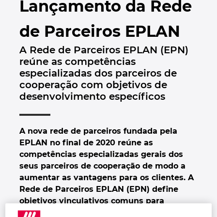
Lançamento da Rede
Automação de Edifícios
Brunei
Automatização de edifícios
Integração PDM / PLM
Localizações
de Parceiros EPLAN
Configuração
Bulgaria
Casos de Utilizadores
EPLAN Data Portal
Contacto
A Rede de Parceiros EPLAN (EPN)
Canada
reúne as competências
EPLAN Education para Salas de Aula
Trust Center
especializadas dos parceiros de
Chile
cooperação com objetivos de
EPLAN Education para Estudantes
desenvolvimento específicos
China
EPLAN Collaboration Apps
China Taiwan
A nova rede de parceiros fundada pela
EPLAN no final de 2020 reúne as
Colombia
competências especializadas gerais dos
seus parceiros de cooperação de modo a
aumentar as vantagens para os clientes. A
Croatia
Rede de Parceiros EPLAN (EPN) define
objetivos vinculativos comuns para
Czech Republic
aumentar a integração ao longo da cadeia