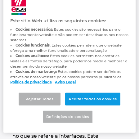
de valor. Os utilizadores beneficiam deste
Denmark
reforço na continuidade e na integração,
principalmente nas áreas de PLM, ERP e
Este sítio Web utiliza os seguintes cookies:
Finland
PLC, bem como em simulações. O
Cookies necessários:
Estes cookies são necessários para o
intercâmbio aprofundado entre os
funcionamento website e não podem ser desativados nos nossos
France
sistemas
fabricantes facilita a integração, por parte
Cookies funcionais:
Estes cookies permitem que o website
dos clientes, do grande número de
ofereça uma melhor funcionalidade e personalização
Germany
Cookies analíticos:
Estes cookies permitem-nos contar as
sistemas utilizados no mercado.
visitas e as fontes de tráfego, para podermos medir e melhorar o
desempenho do nosso website
Na viragem do ano, a empresa fornecedora
Greece
Cookies de marketing:
Estes cookies podem ser definidos
de soluções de engenharia EPLAN, lançou a
através do nosso website pelos nossos parceiros publicitários
Política de privacidade
Aviso Legal
sua Rede de Parceiros (EPN). Esta rede
Hungary
oferece uma estrutura para o
desenvolvimento e comercialização de
Rejeitar Todos
Aceitar todos os cookies
India
conjuntos de interfaces para parcerias
existentes e novas parcerias. A parceria com
Definições de cookies
Indonesia
a EPN assenta em objetivos vinculativos
comuns para melhorar e garantir assistência
Ireland
no que se refere a interfaces. Este