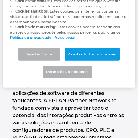
Cookies funcionais:
Estes cookies permitem que o website
Denmark
ofereça uma melhor funcionalidade e personalização
Weidmüller, congregam esforços seguindo
Cookies analíticos:
Estes cookies permitem-nos contar as
um princípio orientador: fornecer o mais
visitas e as fontes de tráfego, para podermos medir e melhorar o
alto nível de capacidade de integração na
Finland
desempenho do nosso website
Cookies de marketing:
Estes cookies podem ser definidos
EPLAN para as suas soluções. Na era da
através do nosso website pelos nossos parceiros publicitários
transformação digital, todos conjugam
France
Política de privacidade
Aviso Legal
forças de maneira que várias aplicações de
software, como configuradores de
Germany
Rejeitar Todos
Aceitar todos os cookies
produtos, CPQ, PLC, PLM/ERP e outros,
possam comunicar perfeitamente umas
Greece
Definições de cookies
com as outras.
Hungary
As empresas recorrem a inúmeras
aplicações de software de diferentes
fabricantes. A EPLAN Partner Network foi
India
fundada com vista a aproveitar todo o
potencial das interações produtivas entre as
Indonesia
várias soluções no ambiente de
configuradores de produtos, CPQ, PLC e
Ireland
PLM/ERP. A rede estabeleceu objetivos