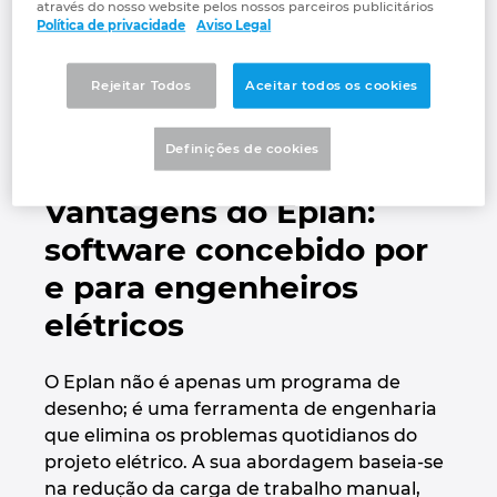
através do nosso website pelos nossos parceiros publicitários
Política de privacidade
Aviso Legal
Israel
Rejeitar Todos
Aceitar todos os cookies
Italy
Japan
Definições de cookies
Vantagens do Eplan:
Lithuania
software concebido por
Luxembourg
e para engenheiros
elétricos
Malaysia
Mexico
O Eplan não é apenas um programa de
desenho; é uma ferramenta de engenharia
Netherlands
que elimina os problemas quotidianos do
projeto elétrico. A sua abordagem baseia-se
New Zealand
na redução da carga de trabalho manual,