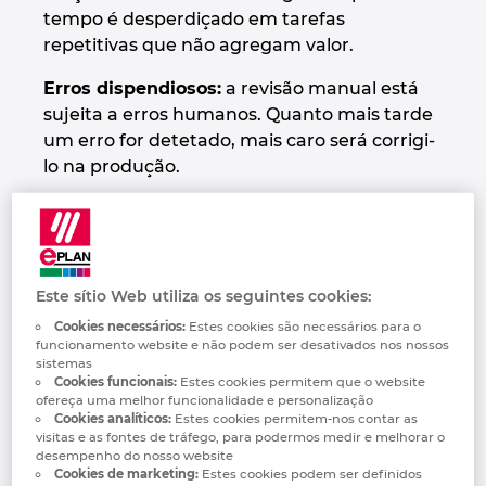
tempo é desperdiçado em tarefas
Denmark
repetitivas que não agregam valor.
Finland
Erros dispendiosos:
a revisão manual está
sujeita a erros humanos. Quanto mais tarde
France
um erro for detetado, mais caro será corrigi-
lo na produção.
Germany
Falta de padronização: muitos sistemas de
desenho assistido por computador (CAD)
Greece
não são compatíveis com as normas atuais, o
que gera confusão no ciclo de vida do
Este sítio Web utiliza os seguintes cookies:
Hungary
projeto.
Cookies necessários:
Estes cookies são necessários para o
funcionamento website e não podem ser desativados nos nossos
India
No final, a utilização de ferramentas
sistemas
Cookies funcionais:
Estes cookies permitem que o website
genéricas provoca um desperdício de
ofereça uma melhor funcionalidade e personalização
recursos que trava a capacidade de inovação
Indonesia
Cookies analíticos:
Estes cookies permitem-nos contar as
da empresa.
visitas e as fontes de tráfego, para podermos medir e melhorar o
desempenho do nosso website
Ireland
Cookies de marketing:
Estes cookies podem ser definidos