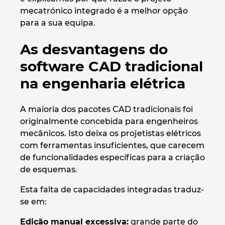
Automação de Edifícios
Brunei
mecatrónico integrado é a melhor opção
Automatização de edifícios
Integração PDM / PLM
Localizações
para a sua equipa.
Configuração
Bulgaria
Casos de Utilizadores
EPLAN Data Portal
Contacto
As desvantagens do
Canada
software CAD tradicional
EPLAN Education para Salas de Aula
Trust Center
na engenharia elétrica
Chile
EPLAN Education para Estudantes
China
A maioria dos pacotes CAD tradicionais foi
EPLAN Collaboration Apps
originalmente concebida para engenheiros
China Taiwan
mecânicos. Isto deixa os projetistas elétricos
com ferramentas insuficientes, que carecem
de funcionalidades específicas para a criação
Colombia
de esquemas.
Croatia
Esta falta de capacidades integradas traduz-
se em:
Czech Republic
Edição manual excessiva:
grande parte do