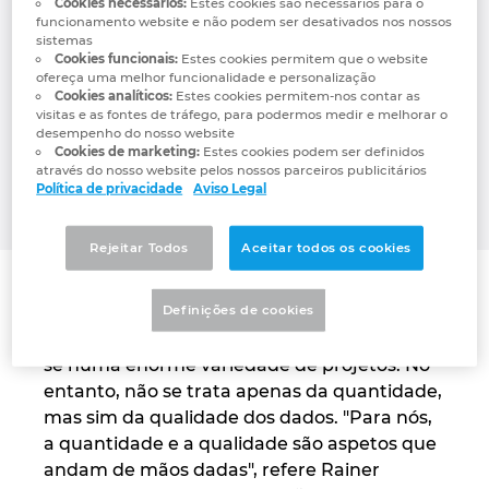
Cookies necessários:
Estes cookies são necessários para o
configuradores integrados, os utilizadores
Denmark
funcionamento website e não podem ser desativados nos nossos
sistemas
têm muito mais de quatro milhões de
Cookies funcionais:
Estes cookies permitem que o website
conjuntos de dados à sua disposição. Trata-
Finland
ofereça uma melhor funcionalidade e personalização
Cookies analíticos:
Estes cookies permitem-nos contar as
se de uma variedade quase ilimitada e em
visitas e as fontes de tráfego, para podermos medir e melhorar o
constante crescimento de componentes
France
desempenho do nosso website
que podem ser integrados de forma rápida
Cookies de marketing:
Estes cookies podem ser definidos
através do nosso website pelos nossos parceiros publicitários
e fácil em projetos – e, naturalmente, a
Germany
Política de privacidade
Aviso Legal
qualidade dos dados é excelente.
Greece
Rejeitar Todos
Aceitar todos os cookies
Hungary
Definições de cookies
Mais de quatro milhões de conjuntos de
dados de dispositivos disponíveis traduzem-
India
se numa enorme variedade de projetos. No
entanto, não se trata apenas da quantidade,
Indonesia
mas sim da qualidade dos dados. "Para nós,
a quantidade e a qualidade são aspetos que
Ireland
andam de mãos dadas", refere Rainer