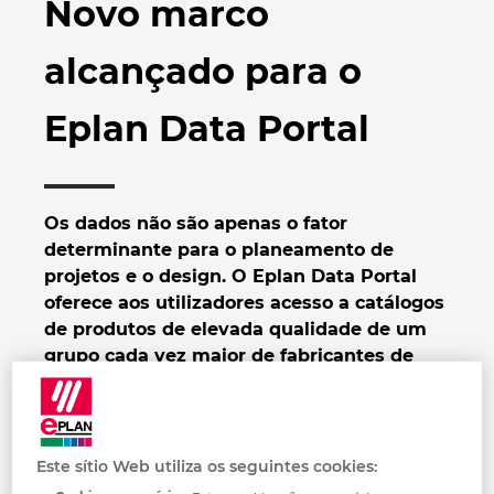
Novo marco
Automação de Edifícios
Brunei
Automatização de edifícios
Integração PDM / PLM
Localizações
alcançado para o
Configuração
Bulgaria
Casos de Utilizadores
EPLAN Data Portal
Contacto
Eplan Data Portal
Canada
EPLAN Education para Salas de Aula
Trust Center
Chile
EPLAN Education para Estudantes
Os dados não são apenas o fator
China
determinante para o planeamento de
EPLAN Collaboration Apps
projetos e o design. O Eplan Data Portal
China Taiwan
oferece aos utilizadores acesso a catálogos
de produtos de elevada qualidade de um
Colombia
grupo cada vez maior de fabricantes de
componentes conceituados. O portal já
Croatia
ultrapassou o marco de mais de dois
milhões de conjuntos de dados estáticos
Czech Republic
de dispositivos de cerca de quinhentos
Este sítio Web utiliza os seguintes cookies:
fabricantes! Graças à utilização de