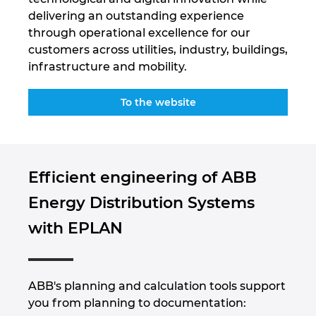
delivering an outstanding experience
Norway
through operational excellence for our
customers across utilities, industry, buildings,
Peru
infrastructure and mobility.
Philippines
To the website
Poland
Portugal
Efficient engineering of ABB
Energy Distribution Systems
Romania
with EPLAN
Serbia
Singapore
ABB's planning and calculation tools support
you from planning to documentation: