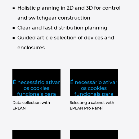
Slovakia
Holistic planning in 2D and 3D for control
Slovenia
and switchgear construction
Clear and fast distribution planning
South Africa
Guided article selection of devices and
enclosures
South Korea
Spain
Sweden
É necessário ativar
É necessário ativar
os cookies
os cookies
funcionais para
funcionais para
Switzerland
visualizar este
visualizar este
Data collection with
Selecting a cabinet with
video.
video.
EPLAN
EPLAN Pro Panel
Thailand
Turkey