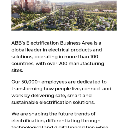
Israel
Italy
Japan
ABB’s Electrification Business Area is a
global leader in electrical products and
Lithuania
solutions, operating in more than 100
countries, with over 200 manufacturing
Luxembourg
sites.
Our 50,000+ employees are dedicated to
Malaysia
transforming how people live, connect and
work by delivering safe, smart and
Mexico
sustainable electrification solutions.
Netherlands
We are shaping the future trends of
electrification, differentiating through
New Zealand
technological and digital innovation while