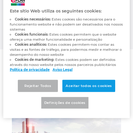
performance to new levels.
Denmark
Este sítio Web utiliza os seguintes cookies:
With a history of excellence stretching back
Cookies necessários:
Estes cookies são necessários para o
Finland
more than 130 years, ABB’s success is driven
funcionamento website e não podem ser desativados nos nossos
by about 110,000 talented employees in over
sistemas
Cookies funcionais:
Estes cookies permitem que o website
France
100 countries.
ofereça uma melhor funcionalidade e personalização
Cookies analíticos:
Estes cookies permitem-nos contar as
visitas e as fontes de tráfego, para podermos medir e melhorar o
Germany
desempenho do nosso website
Cookies de marketing:
Estes cookies podem ser definidos
ABB Electrification
através do nosso website pelos nossos parceiros publicitários
Greece
Política de privacidade
Aviso Legal
Writing the future of safe, smart
and sustainable electrification.
Hungary
Rejeitar Todos
Aceitar todos os cookies
India
Definições de cookies
Indonesia
Ireland