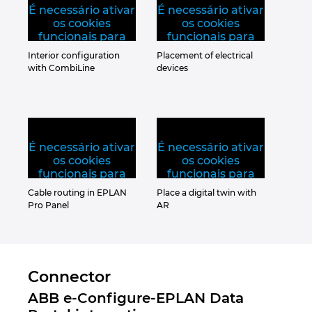
Ukraine
É necessário ativar
É necessário ativar
os cookies
os cookies
funcionais para
funcionais para
United Arab Emirates
visualizar este
visualizar este
Interior configuration
Placement of electrical
video.
video.
with CombiLine
devices
United Kingdom
United States
É necessário ativar
É necessário ativar
os cookies
os cookies
funcionais para
funcionais para
visualizar este
visualizar este
Cable routing in EPLAN
Place a digital twin with
video.
video.
Pro Panel
AR
Connector
ABB e-Configure-EPLAN Data