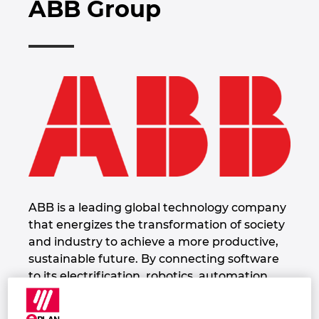
ABB Group
Automação de Edifícios
Brunei
Automatização de edifícios
Integração PDM / PLM
Localizações
Configuração
Bulgaria
Casos de Utilizadores
EPLAN Data Portal
Contacto
Canada
EPLAN Education para Salas de Aula
Trust Center
Chile
EPLAN Education para Estudantes
China
EPLAN Collaboration Apps
China Taiwan
ABB is a leading global technology company
that energizes the transformation of society
Colombia
and industry to achieve a more productive,
sustainable future. By connecting software
Croatia
to its electrification, robotics, automation
and motion portfolio, ABB pushes the
Czech Republic
boundaries of technology to drive