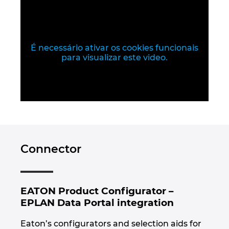
Israel
Italy
É necessário ativar os cookies funcionais
para visualizar este video.
Japan
Lithuania
Luxembourg
Connector
Malaysia
Mexico
EATON Product Configurator –
Netherlands
EPLAN Data Portal integration
Eaton’s configurators and selection aids for
New Zealand