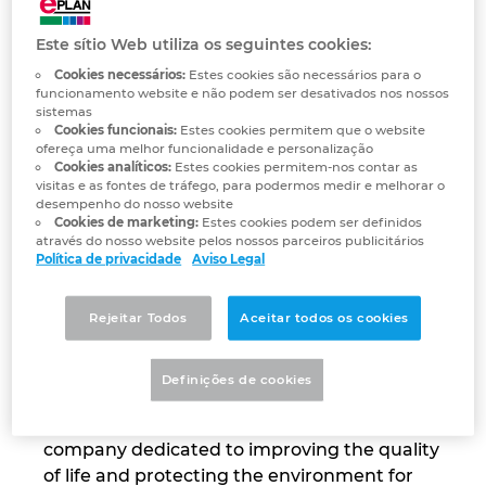
Eaton
Automação de Edifícios
Brunei
Automatização de edifícios
Integração PDM / PLM
Localizações
Este sítio Web utiliza os seguintes cookies:
We make what matters work.
Configuração
Bulgaria
Cookies necessários:
Estes cookies são necessários para o
*Developing more efficient,
Casos de Utilizadores
EPLAN Data Portal
Contacto
funcionamento website e não podem ser desativados nos nossos
sustainable power management
sistemas
Canada
solutions that meet the ever-
Cookies funcionais:
Estes cookies permitem que o website
EPLAN Education para Salas de Aula
Trust Center
ofereça uma melhor funcionalidade e personalização
changing needs of our world.
Cookies analíticos:
Estes cookies permitem-nos contar as
Chile
visitas e as fontes de tráfego, para podermos medir e melhorar o
EPLAN Education para Estudantes
desempenho do nosso website
Cookies de marketing:
Estes cookies podem ser definidos
China
através do nosso website pelos nossos parceiros publicitários
EPLAN Collaboration Apps
Política de privacidade
Aviso Legal
China Taiwan
Rejeitar Todos
Aceitar todos os cookies
Colombia
Definições de cookies
Croatia
Eaton is an intelligent power management
company dedicated to improving the quality
Czech Republic
of life and protecting the environment for