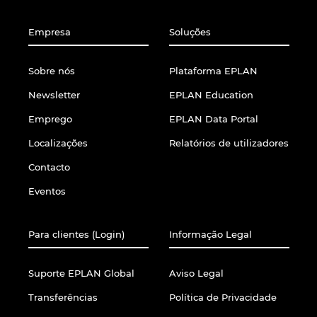
Slovakia
Empresa
Soluções
Slovenia
Sobre nós
Plataforma EPLAN
South Africa
Newsletter
EPLAN Education
South Korea
Emprego
EPLAN Data Portal
Localizações
Relatórios de utilizadores
Spain
Contacto
Sweden
Eventos
Switzerland
Para clientes (Login)
Informação Legal
Thailand
Suporte EPLAN Global
Aviso Legal
Turkey
Transferências
Política de Privacidade