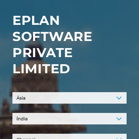
Denmark
EPLAN
Finland
SOFTWARE
France
PRIVATE
Germany
LIMITED
Greece
Hungary
India
Indonesia
Ireland