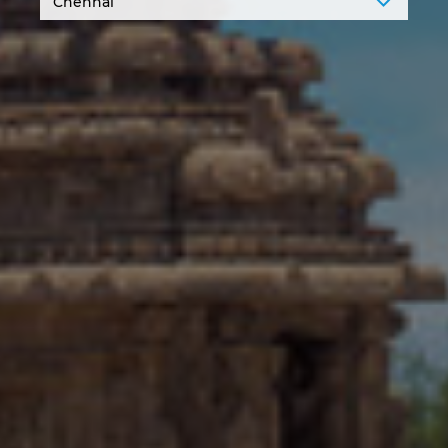
Israel
Italy
Japan
Lithuania
Luxembourg
Malaysia
Mexico
Netherlands
New Zealand