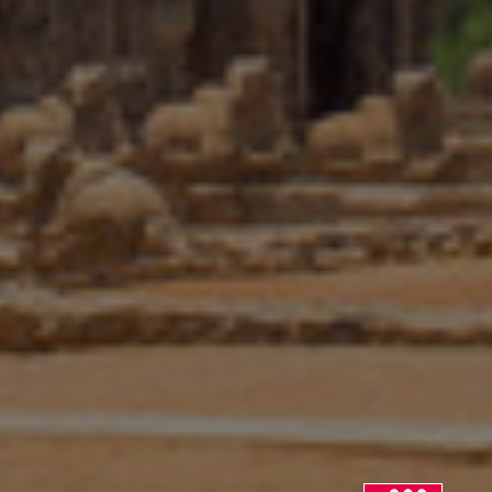
Norway
Peru
Philippines
Poland
Portugal
Romania
Serbia
Singapore