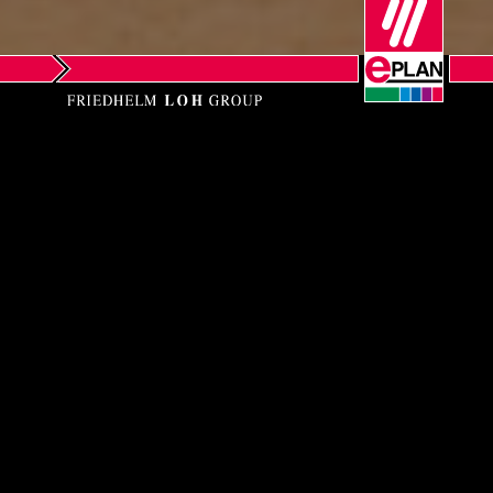
Slovakia
Slovenia
South Africa
South Korea
EPLAN SOFTWARE
Spain
PRIVATE LIMITED
Sweden
c/o RITTAL Private Limited,
Primus Building, Door No. SP 7A,
Switzerland
2nd Floor, Guindy,
Chennai – 600 032
Thailand
Phone: +91-44-42118656
Turkey
EPLAN Heldpdesk New Toll Free: