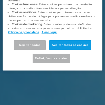
sistemas
Automação de Edifícios
Brunei
Cookies funcionais:
Estes cookies permitem que o website
Automatização de edifícios
Integração PDM / PLM
Localizações
ofereça uma melhor funcionalidade e personalização
Cookies analíticos:
Estes cookies permitem-nos contar as
Configuração
Bulgaria
visitas e as fontes de tráfego, para podermos medir e melhorar o
Casos de Utilizadores
EPLAN Data Portal
Contacto
desempenho do nosso website
Cookies de marketing:
Estes cookies podem ser definidos
Canada
através do nosso website pelos nossos parceiros publicitários
EPLAN Education para Salas de Aula
Trust Center
Política de privacidade
Aviso Legal
Chile
EPLAN Education para Estudantes
Rejeitar Todos
Aceitar todos os cookies
China
EPLAN Collaboration Apps
Definições de cookies
China Taiwan
Colombia
Croatia
Czech Republic