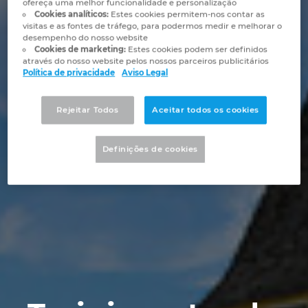
ofereça uma melhor funcionalidade e personalização
Automação de Edifícios
Brunei
Cookies analíticos:
Estes cookies permitem-nos contar as
Automatização de edifícios
Integração PDM / PLM
Localizações
visitas e as fontes de tráfego, para podermos medir e melhorar o
desempenho do nosso website
Configuração
Bulgaria
Cookies de marketing:
Estes cookies podem ser definidos
Casos de Utilizadores
EPLAN Data Portal
Contacto
através do nosso website pelos nossos parceiros publicitários
Política de privacidade
Aviso Legal
Canada
EPLAN Education para Salas de Aula
Trust Center
Rejeitar Todos
Aceitar todos os cookies
Chile
EPLAN Education para Estudantes
China
Definições de cookies
EPLAN Collaboration Apps
China Taiwan
Colombia
Croatia
Czech Republic