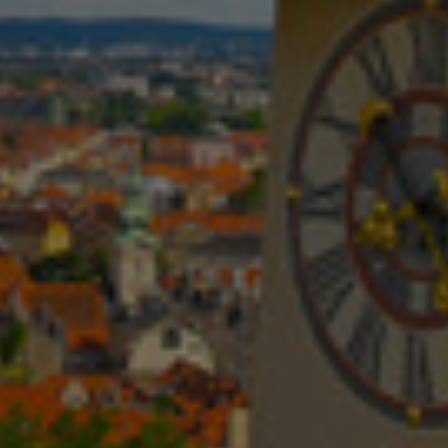
Israel
Italy
Japan
Lithuania
Luxembourg
Malaysia
Mexico
Netherlands
New Zealand