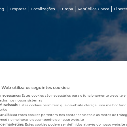
ng.
Empresa
Localizações
Europa
República Checa
Libere
o Web utiliza os seguintes cookies:
 necessários:
Estes cookies são necessários para o funcionamento website 
vados nos nossos sistemas
funcionais:
Estes cookies permitem que o website ofereça uma melhor func
ação
analíticos:
Estes cookies permitem-nos contar as visitas e as fontes de tráfe
medir e melhorar o desempenho do nosso website
 de marketing:
Estes cookies podem ser definidos através do nosso website 