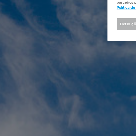
parceiros p
Política d
Definiçõ