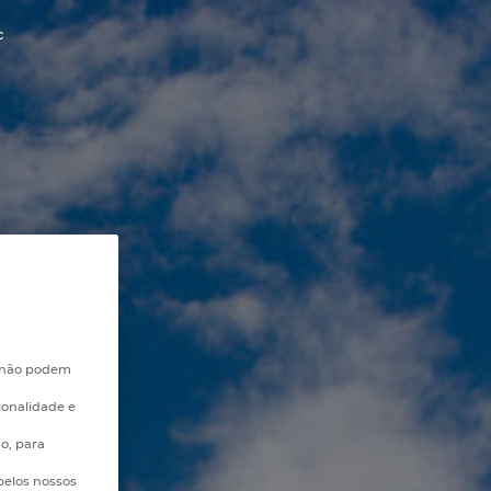
c
e não podem
ionalidade e
go, para
pelos nossos