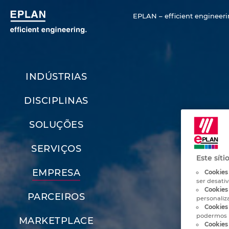
EPLAN – efficient engineeri
INDÚSTRIAS
DISCIPLINAS
SOLUÇÕES
SERVIÇOS
Este síti
EMPRESA
Cookies
ser desati
Cookies 
PARCEIROS
personaliz
Cookies 
podermos 
MARKETPLACE
Cookies