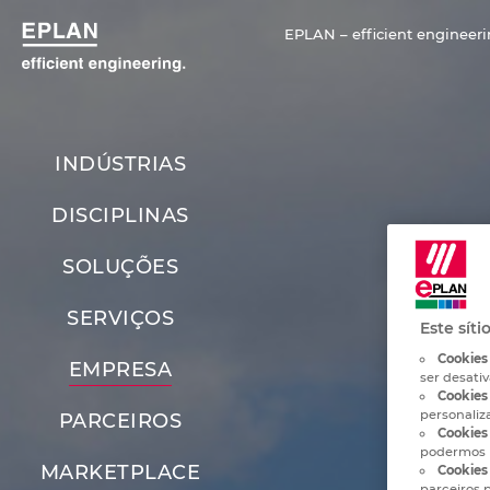
EPLAN – efficient engineeri
INDÚSTRIAS
DISCIPLINAS
SOLUÇÕES
SERVIÇOS
Este síti
Cookies
EMPRESA
ser desati
Cookies 
personaliz
PARCEIROS
Cookies 
podermos 
MARKETPLACE
Cookies
parceiros p