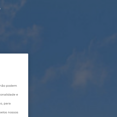
n
e não podem
ionalidade e
go, para
pelos nossos