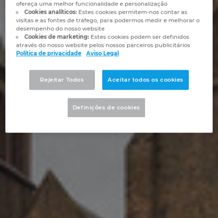
Automação de Edifícios
ofereça uma melhor funcionalidade e personalização
Brunei
Cookies analíticos:
Estes cookies permitem-nos contar as
Automatização de edifícios
Integração PDM / PLM
Localizações
visitas e as fontes de tráfego, para podermos medir e melhorar o
Configuração
desempenho do nosso website
Bulgaria
Cookies de marketing:
Estes cookies podem ser definidos
Casos de Utilizadores
EPLAN Data Portal
Contacto
através do nosso website pelos nossos parceiros publicitários
Política de privacidade
Aviso Legal
Canada
EPLAN Education para Salas de Aula
Trust Center
Chile
Rejeitar Todos
Aceitar todos os cookies
EPLAN Education para Estudantes
China
Definições de cookies
EPLAN Collaboration Apps
China Taiwan
Colombia
Croatia
Czech Republic