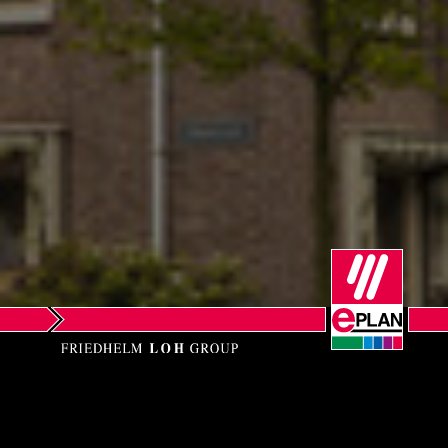
Norway
Peru
Philippines
Poland
Portugal
Romania
Serbia
Singapore
EPLAN B.V.