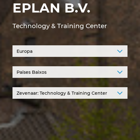
EPLAN B.V.
Denmark
Finland
Technology & Training Center
France
Germany
Greece
Hungary
India
Indonesia
Ireland