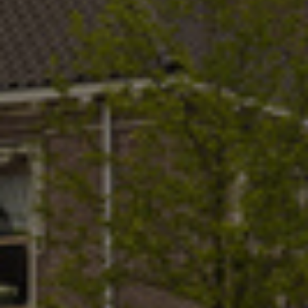
Israel
Italy
Japan
Lithuania
Luxembourg
Malaysia
Mexico
Netherlands
New Zealand