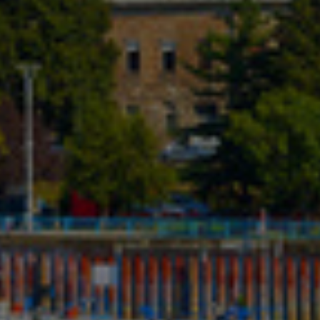
Israel
Italy
Japan
Lithuania
Luxembourg
Malaysia
Mexico
Netherlands
New Zealand