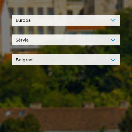
Denmark
Finland
France
Germany
Greece
Hungary
India
Indonesia
Ireland