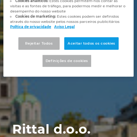
Cookies analíticos:
Estes cookies permitem-nos contar as
Automação de Edifícios
Brunei
visitas e as fontes de tráfego, para podermos medir e melhorar o
Automatização de edifícios
Integração PDM / PLM
Localizações
desempenho do nosso website
Cookies de marketing:
Estes cookies podem ser definidos
Configuração
Bulgaria
através do nosso website pelos nossos parceiros publicitários
Casos de Utilizadores
EPLAN Data Portal
Contacto
Política de privacidade
Aviso Legal
Canada
EPLAN Education para Salas de Aula
Trust Center
Rejeitar Todos
Aceitar todos os cookies
Chile
EPLAN Education para Estudantes
Definições de cookies
China
EPLAN Collaboration Apps
China Taiwan
Colombia
Croatia
Rittal d.o.o.
Czech Republic