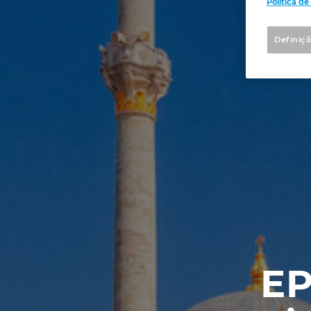
Política d
Definiçõ
EP