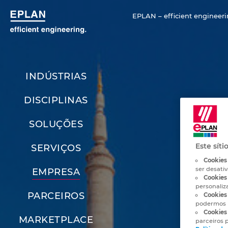
EPLAN – efficient engineeri
INDÚSTRIAS
DISCIPLINAS
SOLUÇÕES
Este síti
SERVIÇOS
Cookies
ser desati
EMPRESA
Cookies 
personaliz
PARCEIROS
Cookies 
podermos 
Cookies
MARKETPLACE
parceiros p