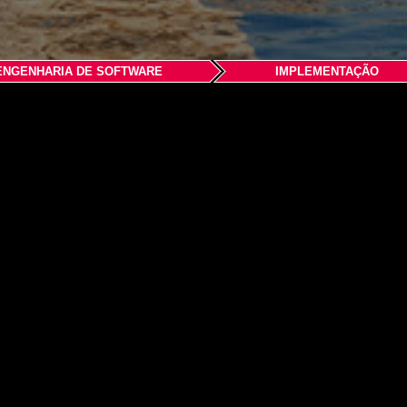
ENGENHARIA DE SOFTWARE
IMPLEMENTAÇÃO
ILIM ANONİM ŞİRKETİ
al C. N:66-B Hukukçular Kuleleri B Blok Kat:9 D:66 Kart
.tr