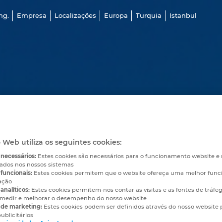
ng.
Empresa
Localizações
Europa
Turquia
Istanbul
o Web utiliza os seguintes cookies:
 necessários:
Estes cookies são necessários para o funcionamento website 
vados nos nossos sistemas
funcionais:
Estes cookies permitem que o website ofereça uma melhor func
ação
analíticos:
Estes cookies permitem-nos contar as visitas e as fontes de tráfe
medir e melhorar o desempenho do nosso website
 de marketing:
Estes cookies podem ser definidos através do nosso website 
ublicitários