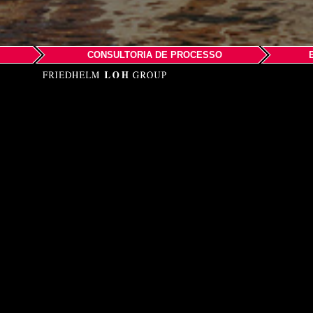
CONSULTORIA DE PROCESSO
EPLAN YAZ
Cevizli M. Mustafa Kem
Tel +90 (216) 504 1080
Faks +90 (216) 504 1084
Eposta
info@eplan.com
www.eplan.com.tr