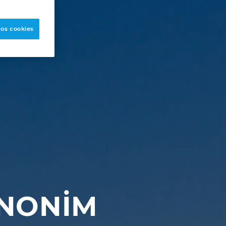
 os cookies
ANONİM