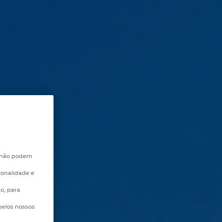
e não podem
ionalidade e
go, para
pelos nossos