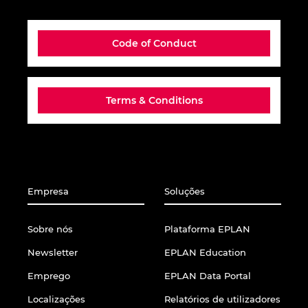
Israel
Code of Conduct
Italy
Japan
Terms & Conditions
Lithuania
Luxembourg
Empresa
Soluções
Malaysia
Sobre nós
Plataforma EPLAN
Mexico
Newsletter
EPLAN Education
Netherlands
Emprego
EPLAN Data Portal
Localizações
Relatórios de utilizadores
New Zealand