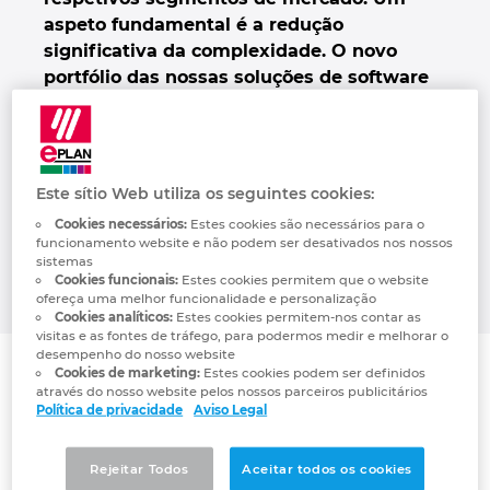
Denmark
aspeto fundamental é a redução
significativa da complexidade. O novo
portfólio das nossas soluções de software
Finland
permite compreender melhor todo o
potencial da Plataforma EPLAN e, graças
France
às suas inúmeras melhorias, oferece uma
solução integral e abrangente em
Germany
Este sítio Web utiliza os seguintes cookies:
determinados campos de aplicação. Além
Cookies necessários:
Estes cookies são necessários para o
disso, a Plataforma EPLAN pode ser
funcionamento website e não podem ser desativados nos nossos
Greece
facilmente integrada em ambientes de TI
sistemas
Cookies funcionais:
Estes cookies permitem que o website
existentes.
ofereça uma melhor funcionalidade e personalização
Hungary
Cookies analíticos:
Estes cookies permitem-nos contar as
visitas e as fontes de tráfego, para podermos medir e melhorar o
desempenho do nosso website
India
Cookies de marketing:
Estes cookies podem ser definidos
através do nosso website pelos nossos parceiros publicitários
Política de privacidade
Aviso Legal
Indonesia
Ireland
Rejeitar Todos
Aceitar todos os cookies