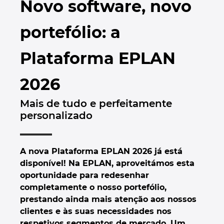
Novo software, novo
Automação de Edifícios
Brunei
Automatização de edifícios
Integração PDM / PLM
Localizações
portefólio: a
Configuração
Bulgaria
Casos de Utilizadores
EPLAN Data Portal
Contacto
Plataforma EPLAN
Canada
EPLAN Education para Salas de Aula
Trust Center
2026
Chile
EPLAN Education para Estudantes
Mais de tudo e perfeitamente
China
personalizado
EPLAN Collaboration Apps
China Taiwan
A nova Plataforma EPLAN 2026 já está
Colombia
disponível! Na EPLAN, aproveitámos esta
oportunidade para redesenhar
Croatia
completamente o nosso portefólio,
prestando ainda mais atenção aos nossos
Czech Republic
clientes e às suas necessidades nos
respetivos segmentos de mercado. Um