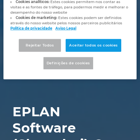
Automação de Edifícios
Cookies analíticos:
Estes cookies permitem-nos contar as
Brunei
visitas e as fontes de tráfego, para podermos medir e melhorar o
Automatização de edifícios
Integração PDM / PLM
Localizações
desempenho do nosso website
Configuração
Cookies de marketing:
Estes cookies podem ser definidos
Bulgaria
através do nosso website pelos nossos parceiros publicitários
Casos de Utilizadores
EPLAN Data Portal
Contacto
Política de privacidade
Aviso Legal
Canada
EPLAN Education para Salas de Aula
Trust Center
Rejeitar Todos
Aceitar todos os cookies
Chile
EPLAN Education para Estudantes
Definições de cookies
China
EPLAN Collaboration Apps
China Taiwan
Colombia
EPLAN
Croatia
Software
Czech Republic