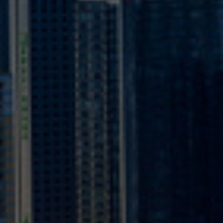
Israel
Italy
Japan
Lithuania
Luxembourg
Malaysia
Mexico
Netherlands
New Zealand