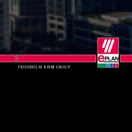
Norway
Peru
Philippines
Poland
Portugal
Romania
EPLAN Software (Shanghai) Co. Ltd
Serbia
c/o RITTAL Electrical and IT Systems
(Shanghai) Co., Ltd.
Singapore
A1102, Hongrongyuan Huanzhi center,
Longhua District