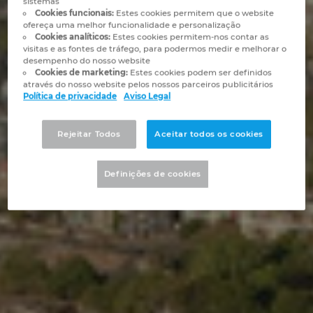
sistemas
Automação de Edifícios
Brunei
Cookies funcionais:
Estes cookies permitem que o website
Automatização de edifícios
Integração PDM / PLM
Localizações
ofereça uma melhor funcionalidade e personalização
Cookies analíticos:
Estes cookies permitem-nos contar as
Configuração
Bulgaria
visitas e as fontes de tráfego, para podermos medir e melhorar o
Casos de Utilizadores
EPLAN Data Portal
Contacto
desempenho do nosso website
Cookies de marketing:
Estes cookies podem ser definidos
Canada
através do nosso website pelos nossos parceiros publicitários
EPLAN Education para Salas de Aula
Trust Center
Política de privacidade
Aviso Legal
Chile
EPLAN Education para Estudantes
Rejeitar Todos
Aceitar todos os cookies
China
EPLAN Collaboration Apps
Definições de cookies
China Taiwan
Colombia
Croatia
Czech Republic