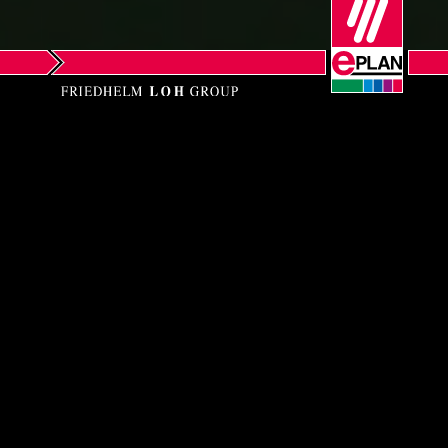
Slovakia
Slovenia
South Africa
South Korea
EPLAN SOFTWARE
Spain
PRIVATE LIMITED
Sweden
c/o RITTAL Private Limited,
Block E-1, C/o Agility Logistics (P) Ltd,
Switzerland
Corporate Warehouse Hub,
Opposite Hotel Alfa, NH-8, Aslali,
Thailand
Ahmedabad, Gujarat – 382427
Turkey
EPLAN Heldpdesk New Toll Free No: