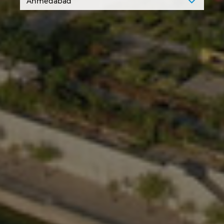
Israel
Italy
Japan
Lithuania
Luxembourg
Malaysia
Mexico
Netherlands
New Zealand