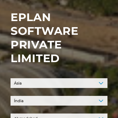
Denmark
EPLAN
Finland
SOFTWARE
France
PRIVATE
Germany
LIMITED
Greece
Hungary
India
Indonesia
Ireland