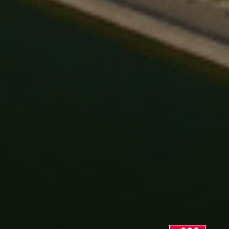
Norway
Peru
Philippines
Poland
Portugal
Romania
Serbia
Singapore