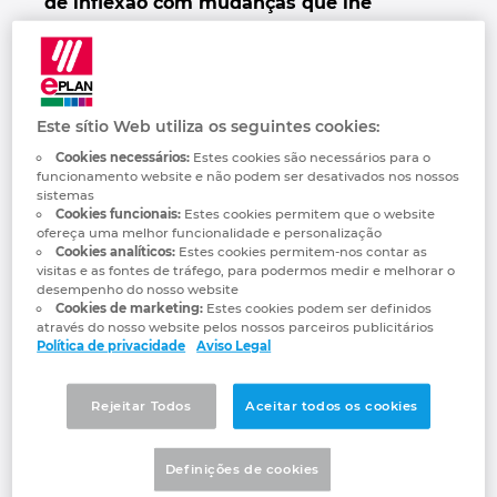
de inflexão com mudanças que lhe
Denmark
permitirão automatizar processos, integrar
fluxos de trabalho e alcançar um novo
Finland
nível de eficiência. Como essa
transformação foi alcançada? Thomas
Este sítio Web utiliza os seguintes cookies:
Weichsel, vice-presidente do portefólio de
France
Cookies necessários:
Estes cookies são necessários para o
software da Eplan, compartilha numa
funcionamento website e não podem ser desativados nos nossos
entrevista exclusiva os segredos da
Germany
sistemas
Plataforma Eplan 2026 e as vantagens que
Cookies funcionais:
Estes cookies permitem que o website
ofereça uma melhor funcionalidade e personalização
o novo portefólio de soluções oferece.
Greece
Cookies analíticos:
Estes cookies permitem-nos contar as
visitas e as fontes de tráfego, para podermos medir e melhorar o
desempenho do nosso website
«A Plataforma Eplan
Hungary
Cookies de marketing:
Estes cookies podem ser definidos
através do nosso website pelos nossos parceiros publicitários
2026 permite aos nossos
Política de privacidade
Aviso Legal
India
clientes acelerar a
obtenção de valor e
Rejeitar Todos
Aceitar todos os cookies
Indonesia
aumentar a sua
Definições de cookies
Ireland
produtividade.»
Thomas