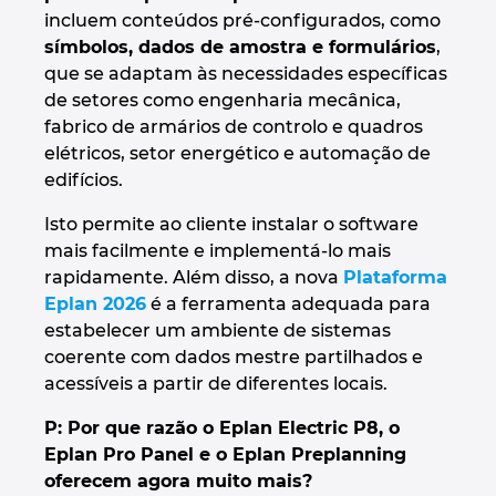
Ukraine
incluem conteúdos pré-configurados, como
símbolos, dados de amostra e formulários
,
United Arab Emirates
que se adaptam às necessidades específicas
de setores como engenharia mecânica,
fabrico de armários de controlo e quadros
United Kingdom
elétricos, setor energético e automação de
edifícios.
United States
Isto permite ao cliente instalar o software
mais facilmente e implementá-lo mais
rapidamente. Além disso, a nova
Plataforma
Eplan 2026
é a ferramenta adequada para
estabelecer um ambiente de sistemas
coerente com dados mestre partilhados e
acessíveis a partir de diferentes locais.
P: Por que razão o Eplan Electric P8, o
Eplan Pro Panel e o Eplan Preplanning
oferecem agora muito mais?