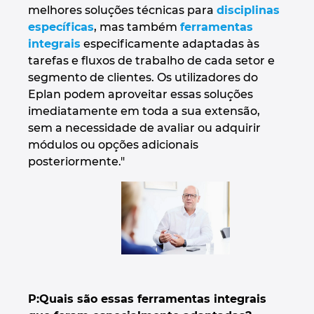
melhores soluções técnicas para
disciplinas
específicas
, mas também
ferramentas
Norway
integrais
especificamente adaptadas às
tarefas e fluxos de trabalho de cada setor e
Peru
segmento de clientes. Os utilizadores do
Eplan podem aproveitar essas soluções
Philippines
imediatamente em toda a sua extensão,
sem a necessidade de avaliar ou adquirir
Poland
módulos ou opções adicionais
posteriormente."
Portugal
Romania
Serbia
Singapore
P:
Quais são essas ferramentas integrais