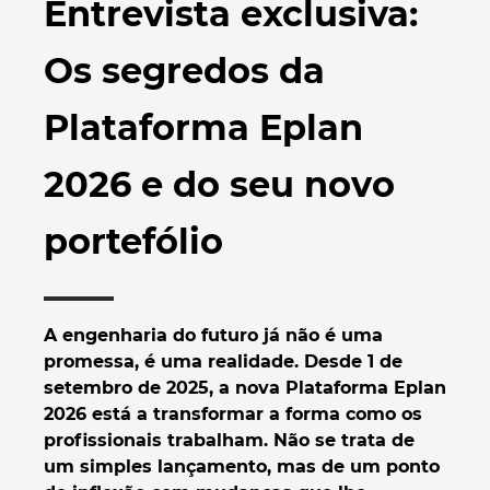
Entrevista exclusiva:
Automação de Edifícios
Brunei
Automatização de edifícios
Integração PDM / PLM
Localizações
Os segredos da
Configuração
Bulgaria
Casos de Utilizadores
EPLAN Data Portal
Contacto
Plataforma Eplan
Canada
EPLAN Education para Salas de Aula
Trust Center
2026 e do seu novo
Chile
EPLAN Education para Estudantes
portefólio
China
EPLAN Collaboration Apps
China Taiwan
A engenharia do futuro já não é uma
Colombia
promessa, é uma realidade. Desde 1 de
setembro de 2025, a nova Plataforma Eplan
Croatia
2026 está a transformar a forma como os
profissionais trabalham. Não se trata de
Czech Republic
um simples lançamento, mas de um ponto