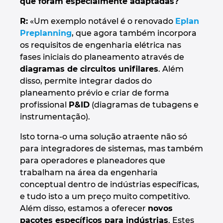
que foram especialmente adaptadas?
Slovakia
R:
«Um exemplo notável é o renovado
Eplan
Slovenia
Preplanning
, que agora também incorpora
os requisitos de engenharia elétrica nas
South Africa
fases iniciais do planeamento através de
diagramas de circuitos unifilares
. Além
South Korea
disso, permite integrar dados do
planeamento prévio e criar de forma
Spain
profissional
P&ID
(diagramas de tubagens e
instrumentação).
Sweden
Isto torna-o uma solução atraente não só
para integradores de sistemas, mas também
Switzerland
para operadores e planeadores que
trabalham na área da engenharia
Thailand
conceptual dentro de indústrias específicas,
e tudo isto a um preço muito competitivo.
Turkey
Além disso, estamos a oferecer
novos
pacotes específicos para indústrias
. Estes