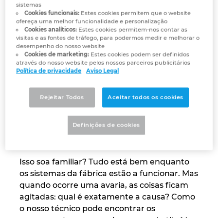
para visualizar este video.
sistemas
Cookies funcionais:
Estes cookies permitem que o website
Norway
ofereça uma melhor funcionalidade e personalização
Cookies analíticos:
Estes cookies permitem-nos contar as
visitas e as fontes de tráfego, para podermos medir e melhorar o
Peru
desempenho do nosso website
Cookies de marketing:
Estes cookies podem ser definidos
através do nosso website pelos nossos parceiros publicitários
Seja honesto: a
Philippines
Política de privacidade
Aviso Legal
documentação
Poland
Rejeitar Todos
Aceitar todos os cookies
inadequada contribui
para o aumento do
Portugal
Definições de cookies
tempo de inatividade?
Romania
Isso soa familiar? Tudo está bem enquanto
Serbia
os sistemas da fábrica estão a funcionar. Mas
quando ocorre uma avaria, as coisas ficam
Singapore
agitadas: qual é exatamente a causa? Como
o nosso técnico pode encontrar os