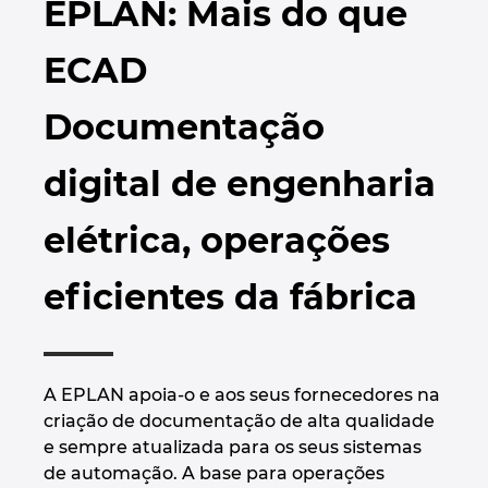
EPLAN: Mais do que
Automação de Edifícios
Brunei
Automatização de edifícios
Integração PDM / PLM
Localizações
ECAD
Configuração
Bulgaria
Casos de Utilizadores
EPLAN Data Portal
Contacto
Documentação
Canada
EPLAN Education para Salas de Aula
Trust Center
digital de engenharia
Chile
EPLAN Education para Estudantes
elétrica, operações
China
EPLAN Collaboration Apps
eficientes da fábrica
China Taiwan
Colombia
A EPLAN apoia-o e aos seus fornecedores na
Croatia
criação de documentação de alta qualidade
e sempre atualizada para os seus sistemas
Czech Republic
de automação. A base para operações