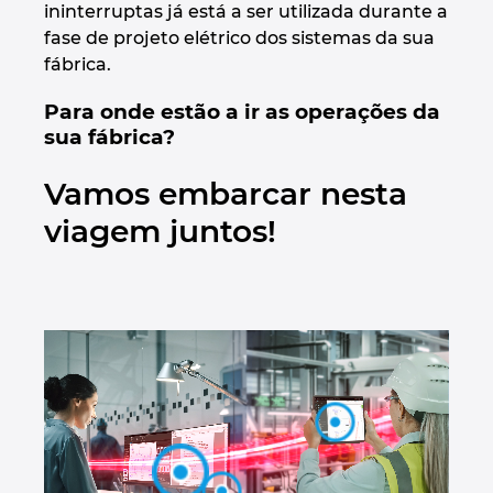
ininterruptas já está a ser utilizada durante a
Denmark
fase de projeto elétrico dos sistemas da sua
fábrica.
Finland
Para onde estão a ir as operações da
sua fábrica?
France
Vamos embarcar nesta
Germany
viagem juntos!
Greece
Hungary
India
Indonesia
Ireland