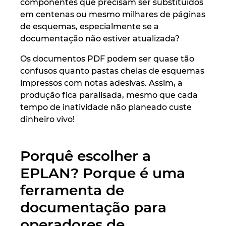
Slovakia
componentes que precisam ser substituídos
em centenas ou mesmo milhares de páginas
de esquemas, especialmente se a
Slovenia
documentação não estiver atualizada?
South Africa
Os documentos PDF podem ser quase tão
confusos quanto pastas cheias de esquemas
South Korea
impressos com notas adesivas. Assim, a
produção fica paralisada, mesmo que cada
Spain
tempo de inatividade não planeado custe
dinheiro vivo!
Sweden
Porquê escolher a
Switzerland
EPLAN? Porque é uma
Thailand
ferramenta de
documentação para
Turkey
operadores de