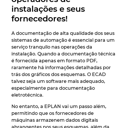
Ukraine
instalações e seus
fornecedores!
United Arab Emirates
United Kingdom
A documentação de alta qualidade dos seus
sistemas de automação é essencial para um
serviço tranquilo nas operações da
United States
instalação. Quando a documentação técnica
é fornecida apenas em formato PDF,
raramente há informações detalhadas por
trás dos gráficos dos esquemas. O ECAD
talvez seja um software mais adequado,
especialmente para documentação
eletrotécnica.
No entanto, a EPLAN vai um passo além,
permitindo que os fornecedores de
máquinas armazenem dados digitais
abrangentes nos seus esquemas, além da