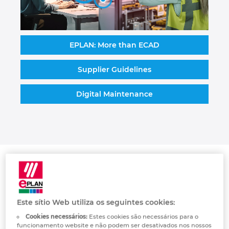
Israel
Italy
EPLAN: More than ECAD
Japan
Supplier Guidelines
Digital Maintenance
Lithuania
Luxembourg
Malaysia
Mexico
Netherlands
Este sítio Web utiliza os seguintes cookies:
Cookies necessários:
Estes cookies são necessários para o
É necessário ativar os cookies funcionais
New Zealand
funcionamento website e não podem ser desativados nos nossos