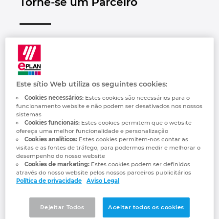
Torne-se um Parceiro
Automação de Edifícios
Brunei
Automatização de edifícios
Integração PDM / PLM
Localizações
Configuração
Bulgaria
Casos de Utilizadores
EPLAN Data Portal
Contacto
Muito obrigado pelo seu interesse na Rede
de Parceiros EPLAN. Deseja que a sua
Canada
empresa se torne um membro? Então, por
EPLAN Education para Salas de Aula
Trust Center
favor preencha o formulário de contacto.
Chile
Este sítio Web utiliza os seguintes cookies:
Teremos todo o prazer em entrar em
EPLAN Education para Estudantes
Cookies necessários:
Estes cookies são necessários para o
contacto consigo e fornecer-lhe informações
China
funcionamento website e não podem ser desativados nos nossos
adicionais.
sistemas
EPLAN Collaboration Apps
Cookies funcionais:
Estes cookies permitem que o website
China Taiwan
ofereça uma melhor funcionalidade e personalização
Cookies analíticos:
Estes cookies permitem-nos contar as
visitas e as fontes de tráfego, para podermos medir e melhorar o
Colombia
desempenho do nosso website
Cookies de marketing:
Estes cookies podem ser definidos
através do nosso website pelos nossos parceiros publicitários
Croatia
Política de privacidade
Aviso Legal
Czech Republic
Rejeitar Todos
Aceitar todos os cookies