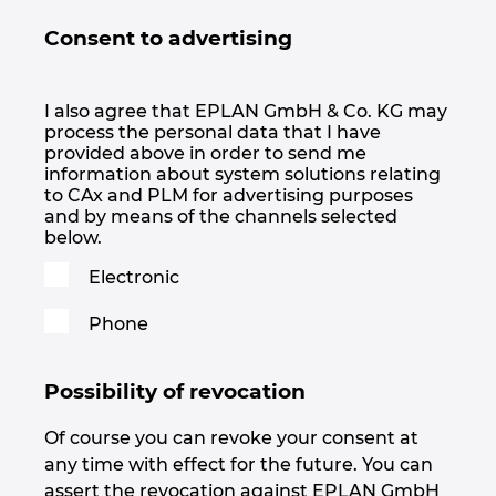
Slovakia
Consent to advertising
Slovenia
I also agree that EPLAN GmbH & Co. KG may
South Africa
process the personal data that I have
provided above in order to send me
South Korea
information about system solutions relating
to CAx and PLM for advertising purposes
and by means of the channels selected
Spain
below.
Electronic
Sweden
Phone
Switzerland
Possibility of revocation
Thailand
Of course you can revoke your consent at
Turkey
any time with effect for the future. You can
assert the revocation against EPLAN GmbH