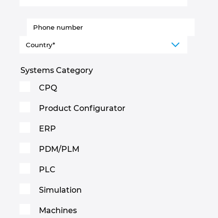
Israel
Italy
Japan
Systems Category
CPQ
Lithuania
Product Configurator
Luxembourg
ERP
Malaysia
PDM/PLM
Mexico
PLC
Netherlands
Simulation
Machines
New Zealand