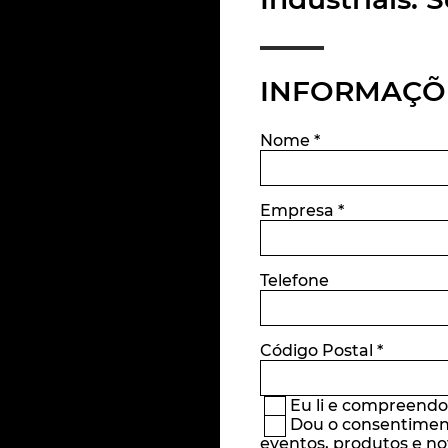
INFORMAÇÕ
Nome
*
Empresa
*
Telefone
Código Postal
*
Eu li e compreend
Dou o consentiment
eventos, produtos e no