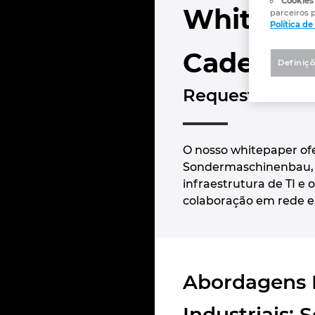
Cookies
Whitepap
parceiros p
Política d
Cadeia de
Definiçõ
Request our fr
O nosso whitepaper ofe
Sondermaschinenbau, Ph
infraestrutura de TI e
colaboração em rede e 
Abordagens P
Industriais: 