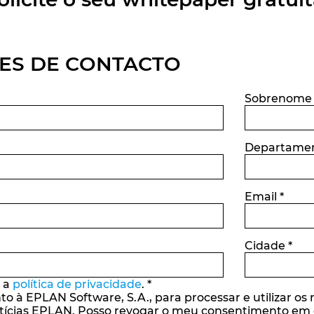
ES DE CONTACTO
Sobrenom
Departame
Email
*
Cidade
*
o a
política de privacidade
.
*
o à EPLAN Software, S.A., para processar e utilizar 
tícias EPLAN. Posso revogar o meu consentimento em q