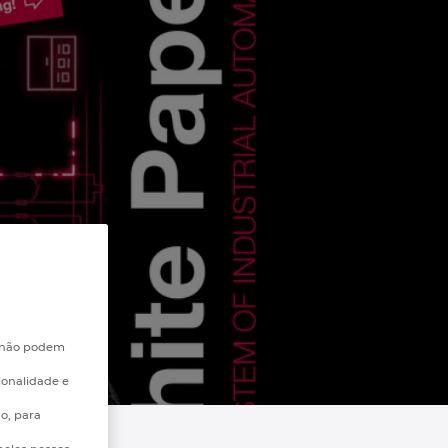
e não podem
ionalidade e
go, para