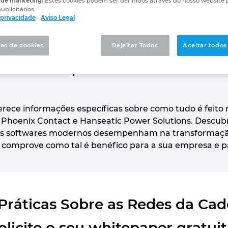
 de marketing:
Estes cookies podem ser definidos através do nosso website 
er: Abordagens Prátic
ublicitários
e privacidade
Aviso Legal
 Valor de Empresas Ind
es de cookies
Rejeitar Todos
Aceitar todos
ee White Paper!
rece informações específicas sobre como tudo é feito 
oenix Contact e Hanseatic Power Solutions. Descubra 
 os softwares modernos desempenham na transformação 
comprove como tal é benéfico para a sua empresa e pa
ráticas Sobre as Redes da Cad
Solicite o seu whitepaper gratu