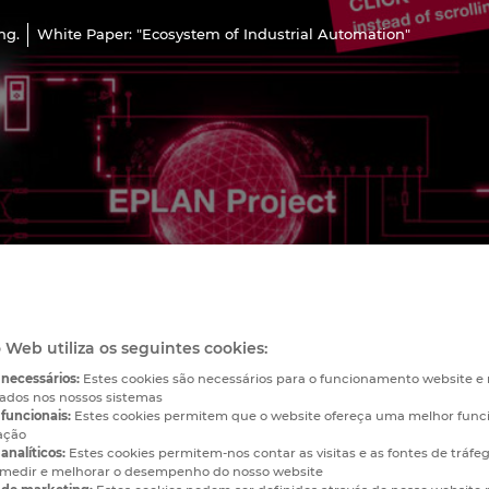
ng.
White Paper: "Ecosystem of Industrial Automation"
o Web utiliza os seguintes cookies:
 necessários:
Estes cookies são necessários para o funcionamento website 
vados nos nossos sistemas
funcionais:
Estes cookies permitem que o website ofereça uma melhor func
ação
analíticos:
Estes cookies permitem-nos contar as visitas e as fontes de tráfe
medir e melhorar o desempenho do nosso website