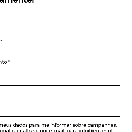
e
*
nto
*
os meus dados para me informar sobre campanhas,
ualquer altura, por e-mail, para info@eplan.pt