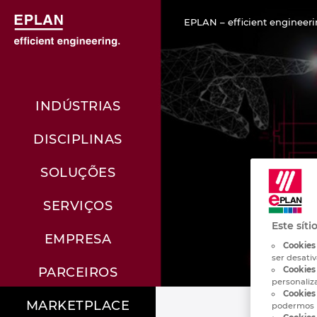
EPLAN – efficient engineeri
INDÚSTRIAS
DISCIPLINAS
SOLUÇÕES
SERVIÇOS
Este síti
EMPRESA
Cookies
ser desati
Cookies 
PARCEIROS
personaliz
Cookies 
MARKETPLACE
podermos 