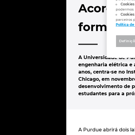
Acordo es
Cookies 
podermos 
Cookies
parceiros p
formação
Política d
Definiçõ
A Universidade de Pur
engenharia elétrica e
anos, centra-se no Ins
Chicago, em novembro.
desenvolvimento de p
estudantes para a pró
A Purdue abrirá dois la