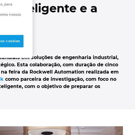
o inteligente e a
go, para
pelos nossos
 os cookies
mundiais em soluções de engenharia industrial,
égico. Esta colaboração, com duração de cinco
da na feira da Rockwell Automation realizada em
rk
como parceira de investigação, com foco no
igente, com o objetivo de preparar os