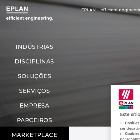
EPLAN – efficient engineeri
INDÚSTRIAS
DISCIPLINAS
SOLUÇÕES
SERVIÇOS
EMPRESA
Este síti
PARCEIROS
Cookies
ser desati
Cookies 
MARKETPLACE
personaliz