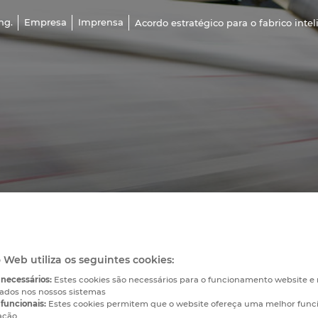
ng.
Empresa
Imprensa
Acordo estratégico para o fabrico int
o Web utiliza os seguintes cookies:
 necessários:
Estes cookies são necessários para o funcionamento website 
vados nos nossos sistemas
funcionais:
Estes cookies permitem que o website ofereça uma melhor func
ação