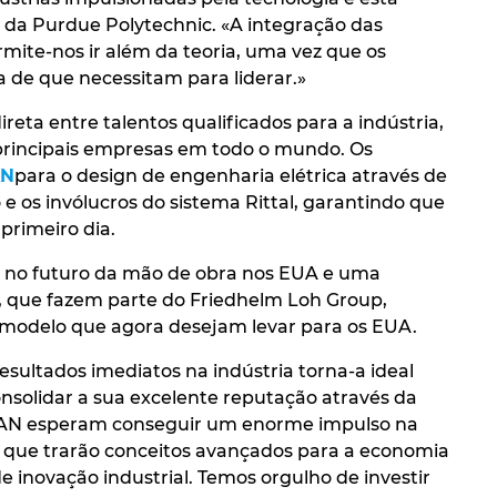
r da Purdue Polytechnic. «A integração das
rmite-nos ir além da teoria, uma vez que os
a de que necessitam para liderar.»
reta entre talentos qualificados para a indústria,
 principais empresas em todo o mundo. Os
AN
para o design de engenharia elétrica através de
s invólucros do sistema Rittal, garantindo que
primeiro dia.
vo no futuro da mão de obra nos EUA e uma
, que fazem parte do Friedhelm Loh Group,
 modelo que agora desejam levar para os EUA.
sultados imediatos na indústria torna-a ideal
nsolidar a sua excelente reputação através da
EPLAN esperam conseguir um enorme impulso na
s que trarão conceitos avançados para a economia
inovação industrial. Temos orgulho de investir