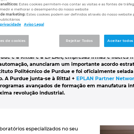
tratégico para o fabric
analíticos:
Estes cookies permitem-nos contar as visitas e as fontes de tráfe
medir e melhorar o desempenho do nosso website
 de marketing:
Estes cookies podem ser definidos através do nosso website 
ublicitários
 em engenharia
e privacidade
Aviso Legal
es de cookies
Rejeitar Todos
Aceitar todos
due e a Rittal e a EPLAN, empresas irmãs e líderes 
 automação, anunciaram um importante acordo estrat
tituto Politécnico de Purdue e foi oficialmente sela
 A Purdue junta-se à Rittal +
EPLAN Partner Netwo
rogramas avançados de formação em manufatura intel
xima revolução industrial.
boratórios especializados no seu