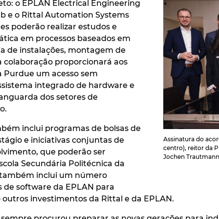
to: o EPLAN Electrical Engineering
b e o Rittal Automation Systems
tes poderão realizar estudos e
prática em processos baseados em
a de instalações, montagem de
a colaboração proporcionará aos
da Purdue um acesso sem
sistema integrado de hardware e
vanguarda dos setores de
o.
bém inclui programas de bolsas de
tágio e iniciativas conjuntas de
Assinatura do acor
centro), reitor da
olvimento, que poderão ser
Jochen Trautmann (
scola Secundária Politécnica da
 também inclui um número
ças de software da EPLAN para
outros investimentos da Rittal e da EPLAN.
sempre procurou preparar as novas gerações para indú