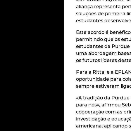
aliança representa per
soluções de primeira l
estudantes desenvolver
Este acordo é benéfico 
permitindo que os estu
estudantes da Purdue 
uma abordagem baseada
os futuros líderes dest
Para a Rittal e a EPLA
oportunidade para col
sempre estiveram liga
«A tradição da Purdue 
para nós», afirmou Seb
cooperação com as pri
investigação e educaç
americana, aplicando s