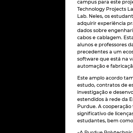
campus para este proje
Technology Projects La
Lab. Neles, os estudan
adquirir experiência 
dados sobre engenhari
cabos e cablagem. Est
alunos e professores 
precedentes a um ecos
software que está na 
automação e fabricaçã
Este amplo acordo tam
estudo, contratos de es
investigação e desenv
estendidos à rede da E
Purdue. A cooperação
significativo de licen
estudantes, bem como 
«A Purdue Polytechnic 