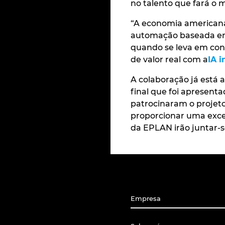
no talento que fará o 
“A economia american
automação baseada em d
quando se leva em cont
de valor real com a
IA i
A colaboração já está 
final que foi apresent
patrocinaram o projeto
proporcionar uma excel
da EPLAN irão juntar-s
Empresa